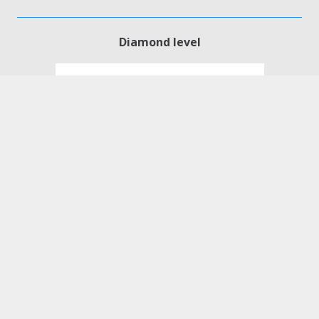
Diamond level
Student’s Oral Session